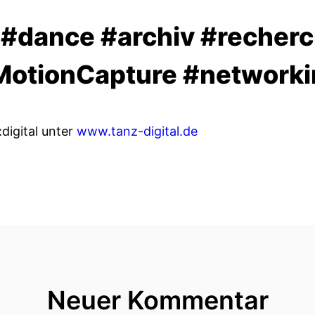
#dance #archiv #recher
MotionCapture #networki
:digital unter
www.tanz-digital.de
Neuer Kommentar