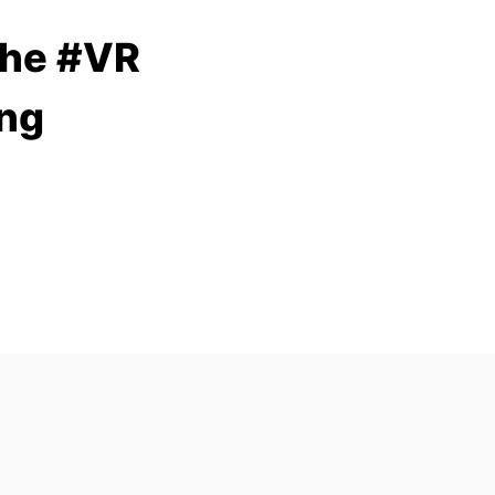
che #VR
ng