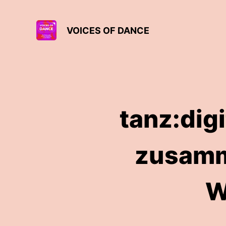
VOICES OF DANCE
tanz:dig
zusamm
W